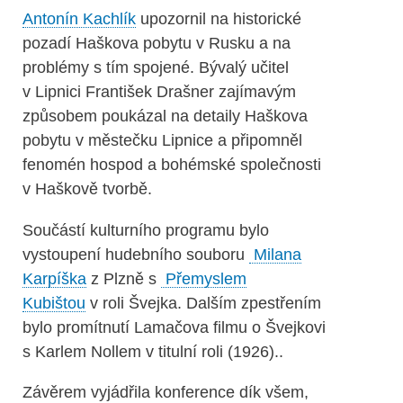
Antonín Kachlík
upozornil na historické
pozadí Haškova pobytu v Rusku a na
problémy s tím spojené. Bývalý učitel
v Lipnici František Drašner zajímavým
způsobem poukázal na detaily Haškova
pobytu v městečku Lipnice a připomněl
fenomén hospod a bohémské společnosti
v Haškově tvorbě.
Součástí kulturního programu bylo
vystoupení hudebního souboru
Milana
Karpíška
z Plzně s
Přemyslem
Kubištou
v roli Švejka. Dalším zpestřením
bylo promítnutí Lamačova filmu o Švejkovi
s Karlem Nollem v titulní roli (1926)..
Závěrem vyjádřila konference dík všem,