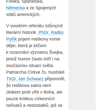
Finska, Španělska,
Německa
a ze Spojených
států amerických.
V úvodním referátu zdůraznil
literární historik
PhDr. Radko
Pytlík
pojem Haškovy ironie
dějin, která je klíčem
k rozeznání významu Švejka,
jehož humor často míří i na
současnou situaci světa.
Patriarcha Církve čs. husitské
ThDr. Jan Schwarz
připomněl,
že Haškova satira není
útokem proti víře v Boha, ale
pouze kritikou církevních
nešvarů a nedostatků, jež se