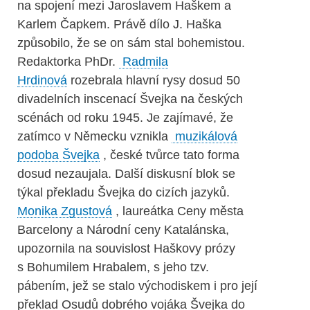
na spojení mezi Jaroslavem Haškem a
Karlem Čapkem. Právě dílo J. Haška
způsobilo, že se on sám stal bohemistou.
Redaktorka PhDr.
Radmila
Hrdinová
rozebrala hlavní rysy dosud 50
divadelních inscenací Švejka na českých
scénách od roku 1945. Je zajímavé, že
zatímco v Německu vznikla
muzikálová
podoba Švejka
, české tvůrce tato forma
dosud nezaujala. Další diskusní blok se
týkal překladu Švejka do cizích jazyků.
Monika Zgustová
, laureátka Ceny města
Barcelony a Národní ceny Katalánska,
upozornila na souvislost Haškovy prózy
s Bohumilem Hrabalem, s jeho tzv.
pábením, jež se stalo východiskem i pro její
překlad Osudů dobrého vojáka Švejka do