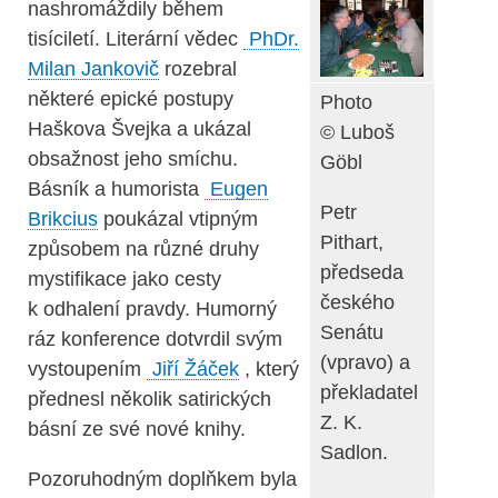
nashromáždily během
tisíciletí. Literární vědec
PhDr.
Milan Jankovič
rozebral
některé epické postupy
Photo
Haškova Švejka a ukázal
© Luboš
obsažnost jeho smíchu.
Göbl
Básník a humorista
Eugen
Petr
Brikcius
poukázal vtipným
Pithart,
způsobem na různé druhy
předseda
mystifikace jako cesty
českého
k odhalení pravdy. Humorný
Senátu
ráz konference dotvrdil svým
(vpravo) a
vystoupením
Jiří Žáček
, který
překladatel
přednesl několik satirických
Z. K.
básní ze své nové knihy.
Sadlon.
Pozoruhodným doplňkem byla