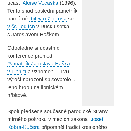
účast
Aloise Vocáska
(1896).
Tento snad poslední pamětník
památné
bitvy u Zborova
se
v čs. legiích
v Rusku setkal
s Jaroslavem Haškem.
Odpoledne si účastníci
konference prohlédli
Památník Jaroslava Haška
v Lipnici
a vzpomenuli 120.
výročí narození spisovatele u
jeho hrobu na lipnickém
hřbitově.
Spolupředseda současné parodické Strany
mírného pokroku v mezích zákona
Josef
Kobra-Kučera
připomněl tradici kresleného