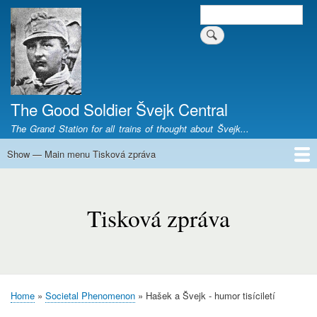
Skip
Search
Search form
to
main
content
The Good Soldier Švejk Central
The Grand Station for all trains of thought about Švejk...
Show — Main menu Tisková zpráva
Main
menu
Home
Josef Švejk
Book Versions
Illustrations
Film Versions
Music Versions
Stage Plays
Sculpture
Societal Phenomenon
Analyses
History
The Author
Personal
Tisková
zpráva
Tisková zpráva
Home
Societal Phenomenon
Hašek a Švejk - humor tisíciletí
Breadcrumb