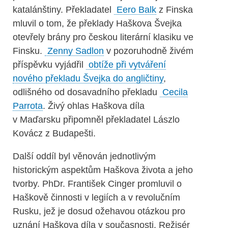
katalánštiny. Překladatel
Eero Balk
z Finska
mluvil o tom, že překlady Haškova Švejka
otevřely brány pro českou literární klasiku ve
Finsku.
Zenny Sadlon
v pozoruhodně živém
příspěvku vyjádřil
obtíže při vytváření
nového překladu Švejka do angličtiny
,
odlišného od dosavadního překladu
Cecila
Parrota
. Živý ohlas Haškova díla
v Maďarsku připomněl překladatel Lászlo
Kovácz z Budapešti.
Další oddíl byl věnován jednotlivým
historickým aspektům Haškova života a jeho
tvorby. PhDr. František Cinger promluvil o
Haškově činnosti v legiích a v revolučním
Rusku, jež je dosud ožehavou otázkou pro
uznání Haškova díla v současnosti. Režisér